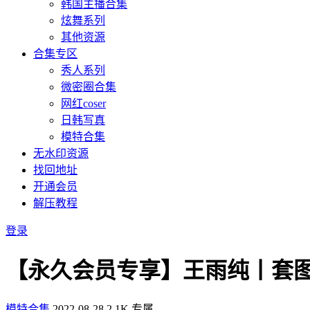
韩国主播合集
炫舞系列
其他资源
合集专区
秀人系列
微密圈合集
网红coser
日韩写真
模特合集
无水印资源
找回地址
开通会员
解压教程
登录
【永久会员专享】王雨纯丨套
模特合集
2022-08-28
2.1K
专属