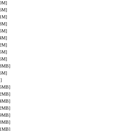
0M]
6M]
1M]
8M]
5M]
4M]
2M]
5M]
6M]
03MB]
6M]
]
65MB]
72MB]
74MB]
92MB]
59MB]
88MB]
61MB]