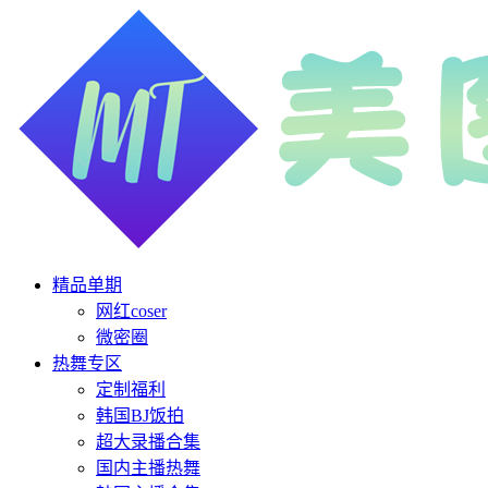
精品单期
网红coser
微密圈
热舞专区
定制福利
韩国BJ饭拍
超大录播合集
国内主播热舞