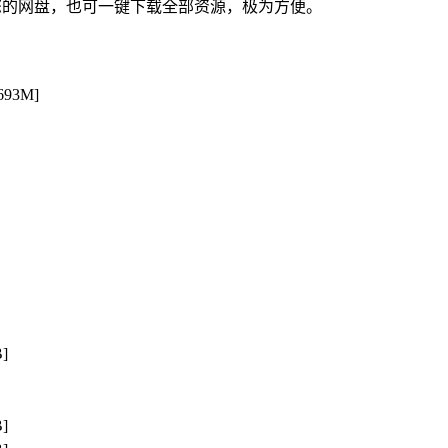
您的网盘，也可一键下载全部资源，极为方便。
693M]
]
]