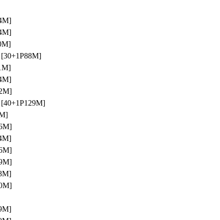
4M]
4M]
0M]
[30+1P88M]
1M]
4M]
2M]
[40+1P129M]
M]
6M]
4M]
6M]
9M]
8M]
0M]
9M]